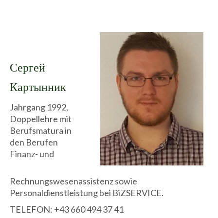
Сергей
Картынник
Jahrgang 1992,
Doppellehre mit
Berufsmatura in
den Berufen
Finanz- und
Rechnungswesenassistenz sowie
Personaldienstleistung bei BiZSERVICE.
TELEFON: +43 660 494 37 41